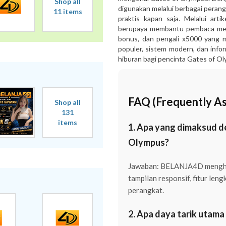
Shop all
digunakan melalui berbagai perang
11 items
praktis kapan saja. Melalui art
berupaya membantu pembaca menge
bonus, dan pengali x5000 yang m
populer, sistem modern, dan info
hiburan bagi pencinta Gates of O
FAQ (Frequently A
Shop all
131
items
1. Apa yang dimaksud 
Olympus?
Jawaban: BELANJA4D mengha
tampilan responsif, fitur len
perangkat.
2. Apa daya tarik utam