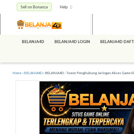
Sell on Bonanza
Help
BELANJA4D
BELANJA4D LOGIN
BELANJA4D DAF
Home
»
BELANJA4D
»
BELANJA4D : Tower Penghubung Jaringan Akses Game Slo