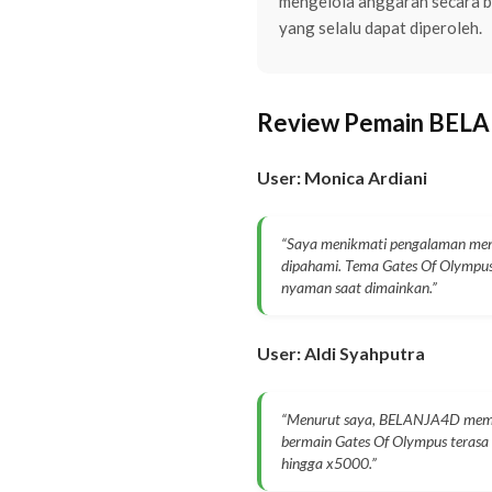
mengelola anggaran secara bi
yang selalu dapat diperoleh.
Review Pemain BEL
User: Monica Ardiani
“Saya menikmati pengalaman me
dipahami. Tema Gates Of Olympus
nyaman saat dimainkan.”
User: Aldi Syahputra
“Menurut saya, BELANJA4D memili
bermain Gates Of Olympus terasa 
hingga x5000.”